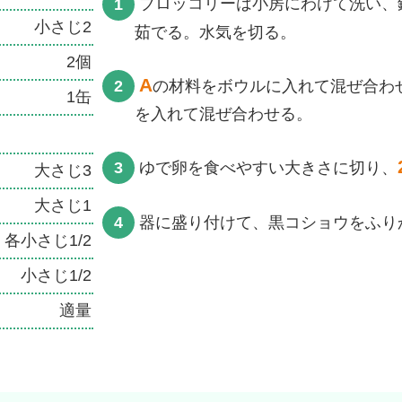
ブロッコリーは小房にわけて洗い、
小さじ2
茹でる。水気を切る。
2個
A
の材料をボウルに入れて混ぜ合わ
1缶
を入れて混ぜ合わせる。
ゆで卵を食べやすい大きさに切り、
大さじ3
大さじ1
器に盛り付けて、黒コショウをふり
各小さじ1/2
小さじ1/2
適量