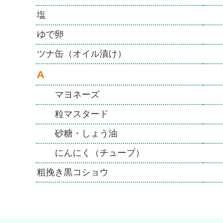
塩
ゆで卵
ツナ缶（オイル漬け）
A
マヨネーズ
粒マスタード
砂糖・しょう油
にんにく（チューブ）
粗挽き黒コショウ