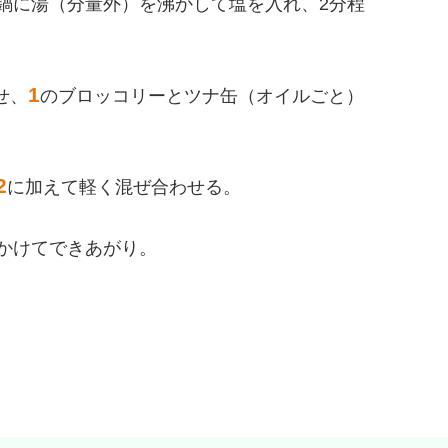
鍋に湯（分量外）を沸かして塩を入れ、2分程
1
せ、
のブロッコリーとツナ缶（オイルごと）
2
に加えて軽く混ぜ合わせる。
かけてできあがり。