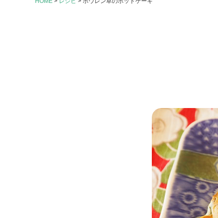
HOME
>
レシピ
>
ホウレン草のホットケーキ