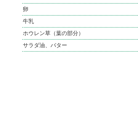
卵
牛乳
ホウレン草（葉の部分）
サラダ油、バター