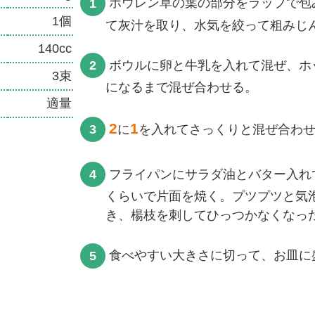
ホウレン草の葉の部分をラップで包
1個
て灰汁を取り、水気を絞って粗みじ
140cc
ボウルに卵と牛乳を入れて混ぜ、ホ
3束
になるまで混ぜ合わせる。
適量
2
1
に
を入れてさっくりと混ぜ合わ
フライパンにサラダ油とバター入れ
くらいで片面を焼く。プツプツと気
き、楊枝を刺してひっつかなくなっ
食べやすい大きさに切って、お皿に