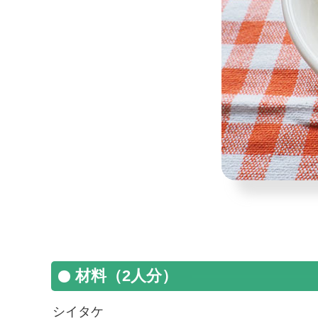
材料（2人分）
シイタケ