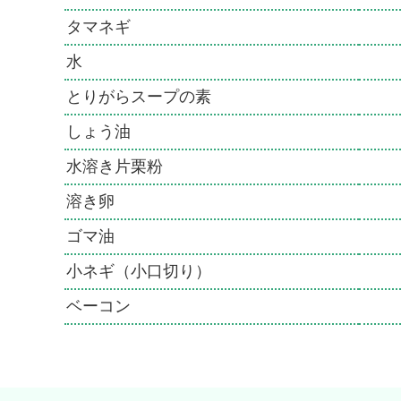
タマネギ
水
とりがらスープの素
しょう油
水溶き片栗粉
溶き卵
ゴマ油
小ネギ（小口切り）
ベーコン