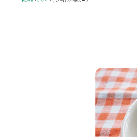
HOME
>
レシピ
>
しいたけの中華スープ