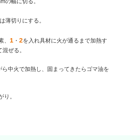
mmの幅に切る。
ギは薄切りにする。
1
2
素、
・
を入れ具材に火が通るまで加熱す
て混ぜる。
がら中火で加熱し、固まってきたらゴマ油を
がり。