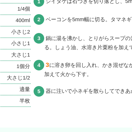
シイタケは石づきを切り落とし、5
1/4個
ベーコンを5mm幅に切る。タマネ
400ml
小さじ2
鍋に湯を沸かし、とりがらスープの
小さじ1
る。しょう油、水溶き片栗粉を加え
大さじ1
3
に溶き卵を回し入れ、かき混ぜな
1個分
加えて火から下す。
大さじ1/2
適量
器に注いで小ネギを散らしてできあ
半枚