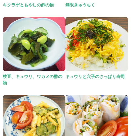
キクラゲともやしの酢の物
無限きゅうちく
枝豆、キュウリ、ワカメの酢の
キュウリと穴子のさっぱり寿司
物